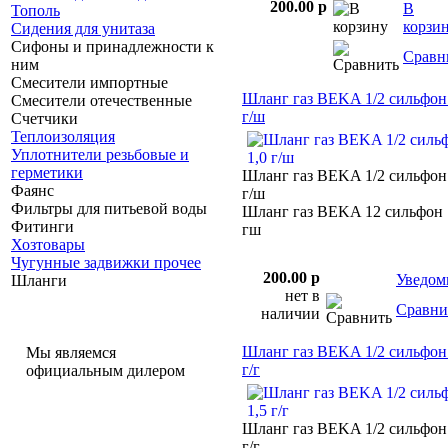
200.00 p
В
Тополь
корзи
Сидения для унитаза
Сифоны и принадлежности к
Сравн
ним
Смесители импортные
Шланг газ BEKA 1/2 сильфон
Смесители отечественные
г/ш
Счетчики
Теплоизоляция
Уплотнители резьбовые и
герметики
Шланг газ BEKA 1/2 сильфон
Фаянс
г/ш
Фильтры для питьевой воды
Шланг газ BEKA 12 сильфон 
Фитинги
гш
Хозтовары
Чугунные задвижки прочее
200.00 p
Уведом
Шланги
нет в
Сравни
наличии
Шланг газ BEKA 1/2 сильфон
Мы являемся
г/г
официальным дилером
Шланг газ BEKA 1/2 сильфон
г/г