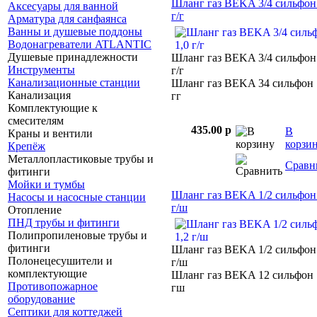
Шланг газ BEKA 3/4 сильфон
Аксесуары для ванной
г/г
Арматура для санфаянса
Ванны и душевые поддоны
Водонагреватели ATLANTIC
Душевые принадлежности
Шланг газ BEKA 3/4 сильфон
Инструменты
г/г
Канализационные станции
Шланг газ BEKA 34 сильфон 
Канализация
гг
Комплектующие к
смесителям
435.00 p
В
Краны и вентили
корзи
Крепёж
Металлопластиковые трубы и
Сравн
фитинги
Мойки и тумбы
Шланг газ BEKA 1/2 сильфон
Насосы и насосные станции
г/ш
Отопление
ПНД трубы и фитинги
Полипропиленовые трубы и
фитинги
Шланг газ BEKA 1/2 сильфон
Полонецесушители и
г/ш
комплектующие
Шланг газ BEKA 12 сильфон 
Противопожарное
гш
оборудование
Септики для коттеджей