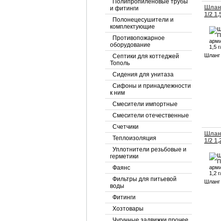
Полипропиленовые трубы
Шлан
и фитинги
1/2 1,5
Полонецесушители и
комплектующие
Противопожарное
оборудование
Шланг 
Септики для коттеджей
Тополь
Сидения для унитаза
Сифоны и принадлежности
к ним
Смесители импортные
Смесители отечественные
Счетчики
Шлан
Теплоизоляция
1/2 1,2
Уплотнители резьбовые и
герметики
Фаянс
Фильтры для питьевой
Шланг 
воды
Фитинги
Хозтовары
Чугунные задвижки прочее