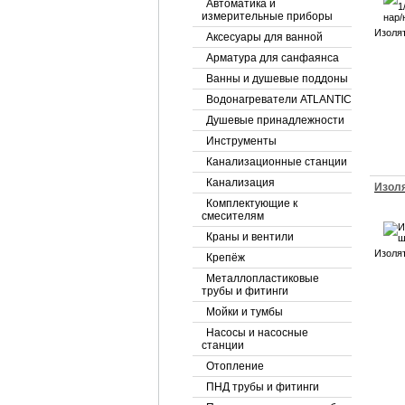
Автоматика и
измерительные приборы
Изолят
Аксесуары для ванной
Арматура для санфаянса
Ванны и душевые поддоны
Водонагреватели ATLANTIC
Душевые принадлежности
Инструменты
Канализационные станции
Канализация
Изоля
Комплектующие к
смесителям
Краны и вентили
Изолят
Крепёж
Металлопластиковые
трубы и фитинги
Мойки и тумбы
Насосы и насосные
станции
Отопление
ПНД трубы и фитинги