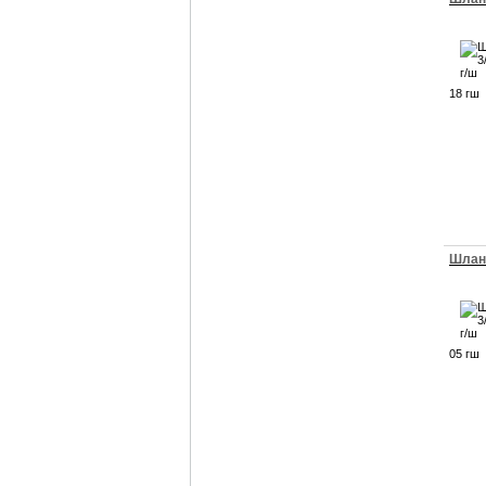
18 гш
Шланг
05 гш