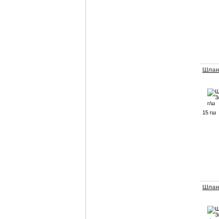
Шланг
15 гш
Шланг