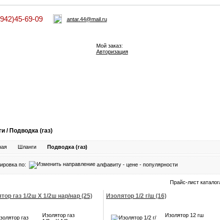
4942)45-69-09
antar.44@mail.ru
Мой заказ:
Авторизация
и / Подводка (газ)
ная
Шланги
Подводка (газ)
ировка по:
алфавиту
-
цене
-
популярности
Прайс-лист каталог
тор газ 1/2ш Х 1/2ш нар/нар (25)
Изолятор 1/2 г/ш (16)
Изолятор газ
Изолятор 12 гш