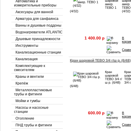
шаровой
шаро
Автоматика и
амер.
амер.
измерительные приборы
TEBO 1
TEBO
(4/32)
(4/32)
Аксесуары для ванной
Арматура для санфаянса
Ванны и душевые поддоны
Водонагреватели ATLANTIC
1 400.00 p
В
Душевые принадлежности
корзи
Инструменты
Срав
Канализационные станции
Канализация
Кран шаровой TEBO 3/4 г/ш р. (6/48)
Комплектующие к
смесителям
Кран
Кра
шаровой
шар
Краны и вентили
TEBO 3/4 г/
TEB
ш р. (6/48)
3/4 
Крепёж
(6/48)
Металлопластиковые
трубы и фитинги
Мойки и тумбы
Насосы и насосные
станции
600.00 p
В
корзи
Отопление
Срав
ПНД трубы и фитинги