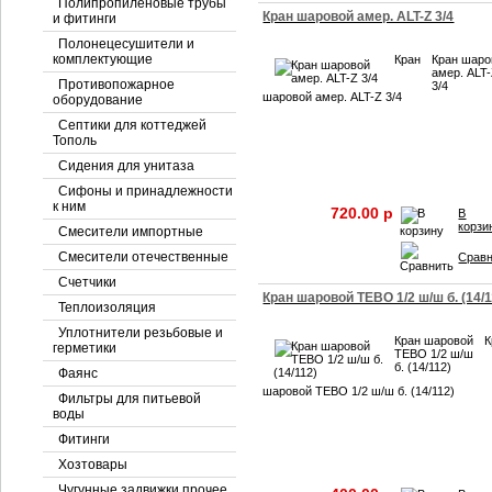
Полипропиленовые трубы
Кран шаровой амер. ALT-Z 3/4
и фитинги
Полонецесушители и
комплектующие
Кран
Кран шаро
амер. ALT
Противопожарное
3/4
шаровой амер. ALT-Z 3/4
оборудование
Септики для коттеджей
Тополь
Сидения для унитаза
Сифоны и принадлежности
к ним
720.00 p
В
корзи
Смесители импортные
Смесители отечественные
Срав
Счетчики
Кран шаровой TEBO 1/2 ш/ш б. (14/1
Теплоизоляция
Уплотнители резьбовые и
Кран шаровой
К
герметики
TEBO 1/2 ш/ш
б. (14/112)
Фаянс
шаровой TEBO 1/2 ш/ш б. (14/112)
Фильтры для питьевой
воды
Фитинги
Хозтовары
Чугунные задвижки прочее