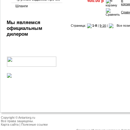
400.00 p
В
корзи
Шланги
Срав
Мы являемся
Страница:
1-8
|
9-16
|
Все поз
официальным
дилером
Copyright © Antartorg.ru
Все права защищены.
Карта сайта
|
Полезные ссылки