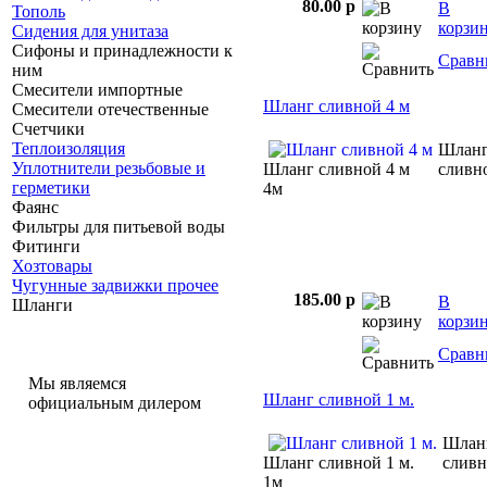
80.00 p
В
Тополь
корзи
Сидения для унитаза
Сифоны и принадлежности к
Сравн
ним
Смесители импортные
Шланг сливной 4 м
Смесители отечественные
Счетчики
Теплоизоляция
Шлан
Уплотнители резьбовые и
Шланг сливной 4 м
сливн
герметики
4м
Фаянс
Фильтры для питьевой воды
Фитинги
Хозтовары
Чугунные задвижки прочее
185.00 p
В
Шланги
корзи
Сравн
Мы являемся
Шланг сливной 1 м.
официальным дилером
Шлан
Шланг сливной 1 м.
слив
1м