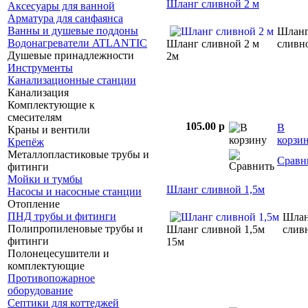
Шланг сливной 2 м
Аксесуары для ванной
Арматура для санфаянса
Ванны и душевые поддоны
Шлан
Водонагреватели ATLANTIC
Шланг сливной 2 м
сливн
Душевые принадлежности
2м
Инструменты
Канализационные станции
Канализация
Комплектующие к
смесителям
105.00 p
В
Краны и вентили
корзи
Крепёж
Металлопластиковые трубы и
Сравн
фитинги
Мойки и тумбы
Шланг сливной 1,5м
Насосы и насосные станции
Отопление
ПНД трубы и фитинги
Шла
Полипропиленовые трубы и
Шланг сливной 1,5м
слив
фитинги
15м
Полонецесушители и
комплектующие
Противопожарное
оборудование
Септики для коттеджей