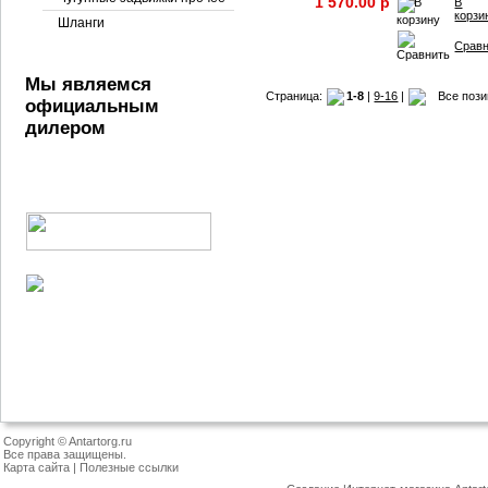
1 570.00 p
В
корзи
Шланги
Срав
Мы являемся
Страница:
1-8
|
9-16
|
Все поз
официальным
дилером
Copyright © Antartorg.ru
Все права защищены.
Карта сайта
|
Полезные ссылки