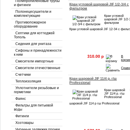
Полипропиленовые трубы
Кран угловой шаровой JIF 1/2-3/4 с
и фитинги
фильтром
Полонецесушители и
комплектующие
Кран угловой
шаровой JIF 1/2-
Противопожарное
фильтром
оборудование
Кран угловой шаровой JIF 12-34 с филь
Септики для коттеджей
Тополь
Сидения для унитаза
Сифоны и принадлежности
к ним
310.00 p
В
корзи
Смесители импортные
Смесители отечественные
Срав
Счетчики
Кран шаровой JIF 11/4 р. г/ш
Теплоизоляция
Professional
Уплотнители резьбовые и
Кран шаровой
герметики
JIF 11/4 р. г/ш
Professional
Фаянс
шаровой JIF 114 р гш Professional
Фильтры для питьевой
воды
Фитинги
Хозтовары
Чугунные задвижки прочее