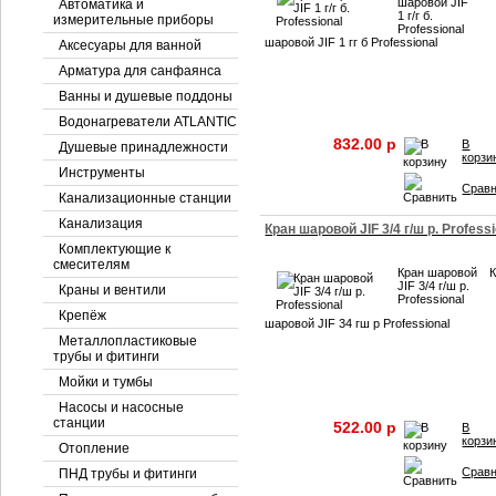
шаровой JIF
Автоматика и
1 г/г б.
измерительные приборы
Professional
шаровой JIF 1 гг б Professional
Аксесуары для ванной
Арматура для санфаянса
Ванны и душевые поддоны
Водонагреватели ATLANTIC
832.00 p
В
Душевые принадлежности
корзи
Инструменты
Срав
Канализационные станции
Канализация
Кран шаровой JIF 3/4 г/ш р. Profess
Комплектующие к
смесителям
Кран шаровой
JIF 3/4 г/ш р.
Краны и вентили
Professional
Крепёж
шаровой JIF 34 гш р Professional
Металлопластиковые
трубы и фитинги
Мойки и тумбы
Насосы и насосные
станции
522.00 p
В
корзи
Отопление
Срав
ПНД трубы и фитинги