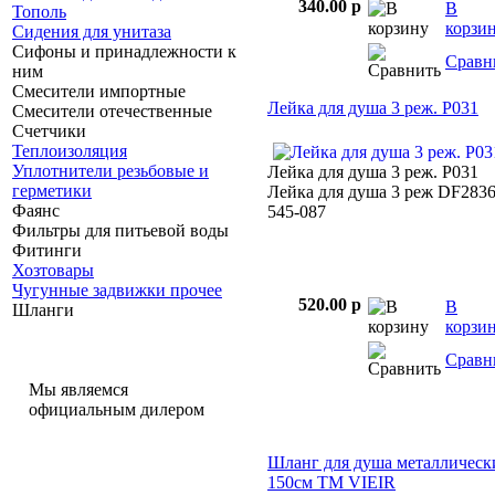
340.00 p
В
Тополь
корзи
Сидения для унитаза
Сифоны и принадлежности к
Сравн
ним
Смесители импортные
Лейка для душа 3 реж. Р031
Смесители отечественные
Счетчики
Теплоизоляция
Уплотнители резьбовые и
Лейка для душа 3 реж. Р031
герметики
Лейка для душа 3 реж DF283
Фаянс
545-087
Фильтры для питьевой воды
Фитинги
Хозтовары
Чугунные задвижки прочее
520.00 p
В
Шланги
корзи
Сравн
Мы являемся
официальным дилером
Шланг для душа металлическ
150см TM VIEIR