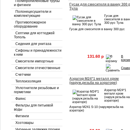
Полипропиленовые трубы
Гусак для смесителя в ванну 300 
и фитинги
Тула
Полонецесушители и
комплектующие
Гусак для
смесителя в ван
Противопожарное
300 рус Тула
оборудование
Гусак для смесителя в ванну 300 рус
Септики для коттеджей
Тополь
Сидения для унитаза
Сифоны и принадлежности
к ним
131.60 p
В
корзи
Смесители импортные
Смесители отечественные
Срав
Счетчики
Аэратор М24*1 металл хром
Теплоизоляция
(наруж.резьба на аэраторе)
Уплотнители резьбовые и
Аэратор М24*1
герметики
металл хром
(наруж.резьба на
Фаянс
аэраторе)
Фильтры для питьевой
Аэратор М241 S-10 (наружрезьба на
воды
аэраторе)
Фитинги
Хозтовары
Чугунные задвижки прочее