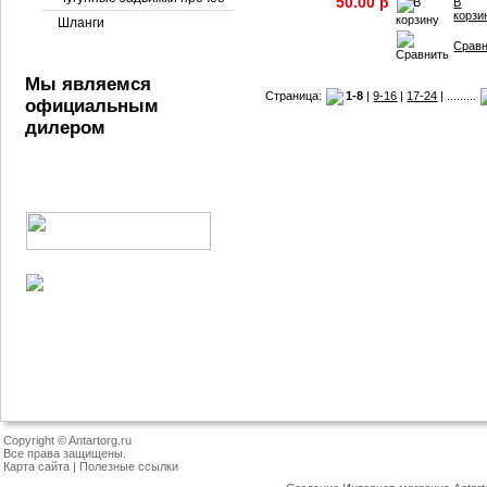
50.00 p
В
корзи
Шланги
Срав
Мы являемся
Страница:
1-8
|
9-16
|
17-24
| .........
официальным
дилером
Copyright © Antartorg.ru
Все права защищены.
Карта сайта
|
Полезные ссылки