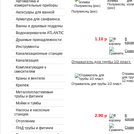
излива
для
Автоматика и
Полумесяц
изли
измерительные приборы
(рос)
Полумесяц (рос)
Аксесуары для ванной
Арматура для санфаянса
Ванны и душевые поддоны
Водонагреватели ATLANTIC
1.10 p
В
Душевые принадлежности
корзи
Инструменты
Срав
Канализационные станции
Канализация
Отражатель для трубы 1/2 пласт.
Комплектующие к
смесителям
Отража
для тр
Краны и вентили
12 плас
Отражатель для трубы 1/2 пласт.
Крепёж
Металлопластиковые
трубы и фитинги
Мойки и тумбы
Насосы и насосные
станции
2.90 p
В
корзи
Отопление
Срав
ПНД трубы и фитинги