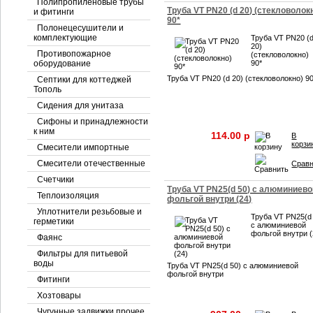
Полипропиленовые трубы
Труба VT PN20 (d 20) (стекловолок
и фитинги
90*
Полонецесушители и
комплектующие
Труба VT PN20 (
20)
Противопожарное
(стекловолокно)
оборудование
90*
Труба VT PN20 (d 20) (стекловолокно) 9
Септики для коттеджей
Тополь
Сидения для унитаза
Сифоны и принадлежности
к ним
114.00 p
В
корзи
Смесители импортные
Смесители отечественные
Срав
Счетчики
Труба VT PN25(d 50) с алюминиево
Теплоизоляция
фольгой внутри (24)
Уплотнители резьбовые и
Труба VT PN25(d
герметики
с алюминиевой
фольгой внутри (
Фаянс
Фильтры для питьевой
воды
Труба VT PN25(d 50) с алюминиевой
фольгой внутри
Фитинги
Хозтовары
Чугунные задвижки прочее