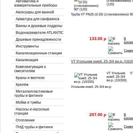
(стекловолокно) 
Автоматика и
(120)
измерительные приборы
Аксесуары для ванной
Труба VT PN25 (d 20) (стекловолокно) 9
Арматура для санфаянса
Ванны и душевые поддоны
Водонагреватели ATLANTIC
133.00 p
В
Душевые принадлежности
корзи
Инструменты
Срав
Канализационные станции
Канализация
VT Угольник комб. 25-3/4 вн.р. (10/2
Комплектующие к
смесителям
VT Угольник
V
комб. 25-3/4
Краны и вентили
вн.р. (10/200)
Крепёж
Угольник комб. 25-3/4 вн.р.
Металлопластиковые
трубы и фитинги
Мойки и тумбы
Насосы и насосные
станции
207.00 p
В
корзи
Отопление
Срав
ПНД трубы и фитинги