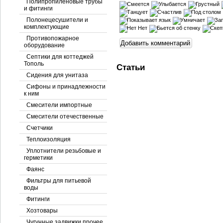
Полипропиленовые трубы
и фитинги
Полонецесушители и
комплектующие
Противопожарное
оборудование
Септики для коттеджей
Тополь
Статьи
Сидения для унитаза
Сифоны и принадлежности
к ним
Смесители импортные
Смесители отечественные
Счетчики
Теплоизоляция
Уплотнители резьбовые и
герметики
Фаянс
Фильтры для питьевой
воды
Фитинги
Хозтовары
Чугунные задвижки прочее